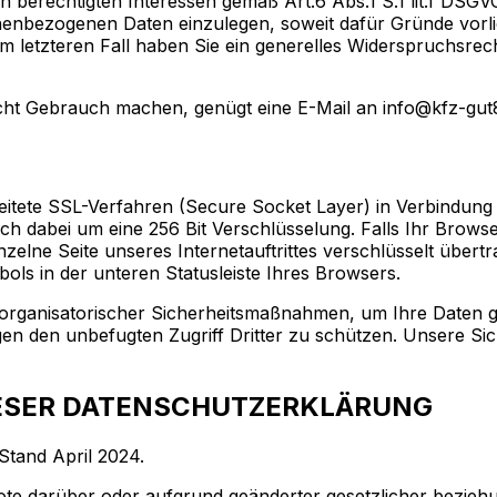
erechtigten Interessen gemäß Art.6 Abs.1 S.1 lit.f DSGVO
nbezogenen Daten einzulegen, soweit dafür Gründe vorlie
Im letzteren Fall haben Sie ein generelles Widerspruchsre
ht Gebrauch machen, genügt eine E-Mail an info@kfz-gut8
tete SSL-Verfahren (Secure Socket Layer) in Verbindung m
ich dabei um eine 256 Bit Verschlüsselung. Falls Ihr Browse
nzelne Seite unseres Internetauftrittes verschlüsselt über
ls in der unteren Statusleiste Ihres Browsers.
organisatorischer Sicherheitsmaßnahmen, um Ihre Daten ge
gegen den unbefugten Zugriff Dritter zu schützen. Unsere
IESER DATENSCHUTZERKLÄRUNG
 Stand April 2024.
ote darüber oder aufgrund geänderter gesetzlicher bezie