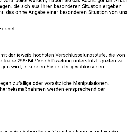
 verarbeitet werden, haben Sie das Recht, gemäß Art.21
gen, die sich aus Ihrer besonderen Situation ergeben
cht, das ohne Angabe einer besonderen Situation von uns
er.net
it der jeweils höchsten Verschlüsselungsstufe, die von
r keine 256-Bit Verschlüsselung unterstützt, greifen wir
tragen wird, erkennen Sie an der geschlossenen
gen zufällige oder vorsätzliche Manipulationen,
 Sicherheitsmaßnahmen werden entsprechend der
hungsweise behördlicher Vorgaben kann es notwendig